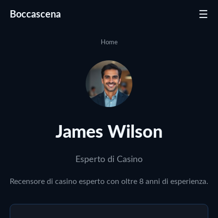
☰
Boccascena
Home
James Wilson
Esperto di Casino
Recensore di casino esperto con oltre 8 anni di esperienza.