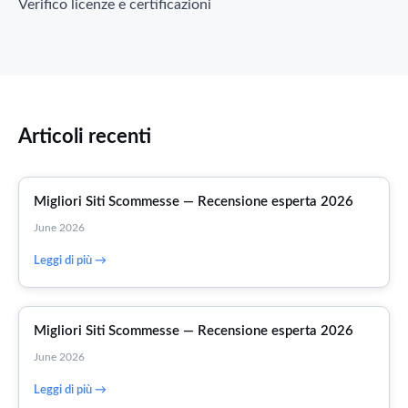
Verifico licenze e certificazioni
Articoli recenti
Migliori Siti Scommesse — Recensione esperta 2026
June 2026
Leggi di più →
Migliori Siti Scommesse — Recensione esperta 2026
June 2026
Leggi di più →