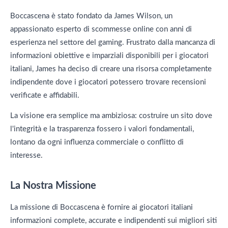
Boccascena è stato fondato da James Wilson, un
appassionato esperto di scommesse online con anni di
esperienza nel settore del gaming. Frustrato dalla mancanza di
informazioni obiettive e imparziali disponibili per i giocatori
italiani, James ha deciso di creare una risorsa completamente
indipendente dove i giocatori potessero trovare recensioni
verificate e affidabili.
La visione era semplice ma ambiziosa: costruire un sito dove
l'integrità e la trasparenza fossero i valori fondamentali,
lontano da ogni influenza commerciale o conflitto di
interesse.
La Nostra Missione
La missione di Boccascena è fornire ai giocatori italiani
informazioni complete, accurate e indipendenti sui migliori siti