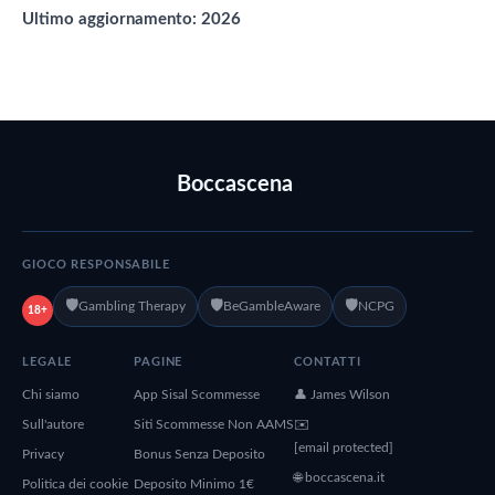
Ultimo aggiornamento: 2026
Boccascena
GIOCO RESPONSABILE
🛡️
🛡️
🛡️
Gambling Therapy
BeGambleAware
NCPG
18+
LEGALE
PAGINE
CONTATTI
Chi siamo
App Sisal Scommesse
👤 James Wilson
Sull'autore
Siti Scommesse Non AAMS
✉️
[email protected]
Privacy
Bonus Senza Deposito
🌐 boccascena.it
Politica dei cookie
Deposito Minimo 1€