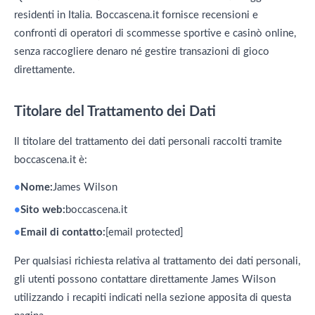
residenti in Italia. Boccascena.it fornisce recensioni e
confronti di operatori di scommesse sportive e casinò online,
senza raccogliere denaro né gestire transazioni di gioco
direttamente.
Titolare del Trattamento dei Dati
Il titolare del trattamento dei dati personali raccolti tramite
boccascena.it è:
Nome:
James Wilson
Sito web:
boccascena.it
Email di contatto:
[email protected]
Per qualsiasi richiesta relativa al trattamento dei dati personali,
gli utenti possono contattare direttamente James Wilson
utilizzando i recapiti indicati nella sezione apposita di questa