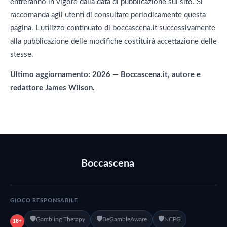
entreranno in vigore dalla data di pubblicazione sul sito. Si
raccomanda agli utenti di consultare periodicamente questa
pagina. L'utilizzo continuato di boccascena.it successivamente
alla pubblicazione delle modifiche costituirà accettazione delle
stesse.
Ultimo aggiornamento: 2026 — Boccascena.it, autore e
redattore James Wilson.
Boccascena
GIOCO RESPONSABILE
🛡️
🛡️
🛡️
Gambling Therapy
BeGambleAware
NCPG
18+