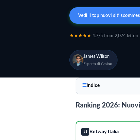
Vedi il top nuovi siti scomme
★★★★★
4.7/5 from 2,074 lettori
James Wilson
Esperto di Casino
☰
Indice
Ranking 2026: Nuov
Betway Italia
#1