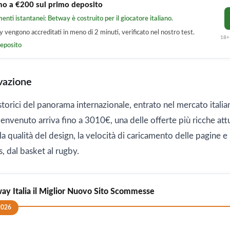
no a €200 sul primo deposito
ti istantanei: Betway è costruito per il giocatore italiano.
 vengono accreditati in meno di 2 minuti, verificato nel nostro test.
18+ 
eposito
vazione
orici del panorama internazionale, entrato nel mercato italia
benvenuto arriva fino a 3010€, una delle offerte più ricche att
 la qualità del design, la velocità di caricamento delle pagine
s, dal basket al rugby.
way Italia il Miglior Nuovo Sito Scommesse
 2026