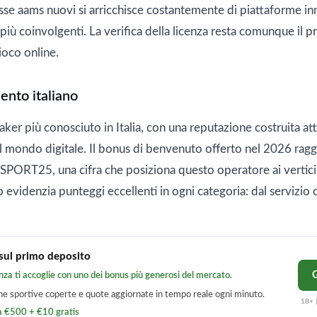
sse aams nuovi si arricchisce costantemente di piattaforme 
iù coinvolgenti. La verifica della licenza resta comunque il 
gioco online.
mento italiano
er più conosciuto in Italia, con una reputazione costruita att
nel mondo digitale. Il bonus di benvenuto offerto nel 2026 ragg
ORT25, una cifra che posiziona questo operatore ai vertici de
evidenzia punteggi eccellenti in ogni categoria: dal servizio cli
 sul primo deposito
nza ti accoglie con uno dei bonus più generosi del mercato.
ine sportive coperte e quote aggiornate in tempo reale ogni minuto.
18+ |
a €500 + €10 gratis