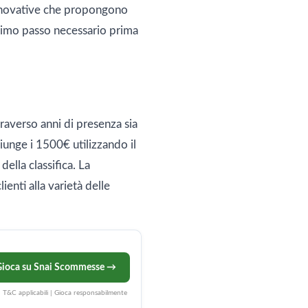
innovative che propongono
primo passo necessario prima
raverso anni di presenza sia
iunge i 1500€ utilizzando il
lla classifica. La
enti alla varietà delle
Gioca su Snai Scommesse →
 T&C applicabili | Gioca responsabilmente