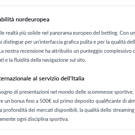
dabilità nordeuropea
le realtà più solide nel panorama europeo del betting. Con u
istingue per un'interfaccia grafica pulita e per la qualità de
. La nostra recensione ha attribuito un punteggio complessivo
ti e la fluidità della navigazione sul sito.
rnazionale al servizio dell'Italia
isogno di presentazioni nel mondo delle scommesse sportive.
e un bonus fino a 500€ sul primo deposito qualificante di al
profondità dei mercati disponibili, la qualità dello streaming 
mente ogni disciplina sportiva.