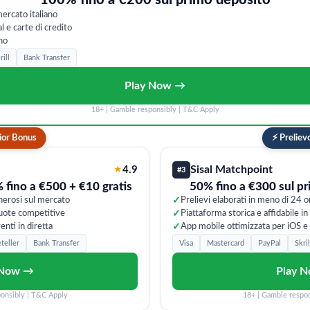
100% fino a €200 sul primo deposito
mercato italiano
 e carte di credito
ano
rill
Bank Transfer
Play Now →
18+ | Gamble responsibly | T&C Apply
ior Bonus
⚡ Preliev
Sisal Matchpoint
★
4.9
#3
fino a €500 + €10 gratis
50% fino a €300 sul pr
nerosi sul mercato
✓
Prelievi elaborati in meno di 24 o
quote competitive
✓
Piattaforma storica e affidabile in 
nti in diretta
✓
App mobile ottimizzata per iOS e
teller
Bank Transfer
Visa
Mastercard
PayPal
Skril
 Now →
Play 
onsibly | T&C Apply
18+ | Gamble respo