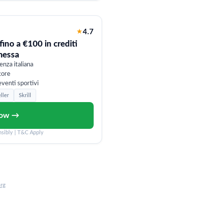
★
4.7
ino a €100 in crediti
essa
enza italiana
ttore
eventi sportivi
ller
Skrill
Now →
nsibly | T&C Apply
rg