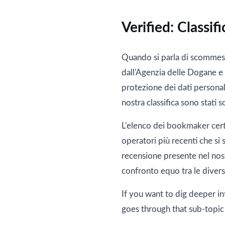
Verified: Classi
Quando si parla di scommesse 
dall'Agenzia delle Dogane 
protezione dei dati personali
nostra classifica sono stati 
L'elenco dei bookmaker cert
operatori più recenti che si
recensione presente nel nost
confronto equo tra le diver
If you want to dig deeper i
goes through that sub-topic 