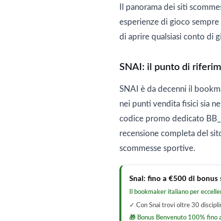
Il panorama dei siti scomme
esperienze di gioco sempre p
di aprire qualsiasi conto di 
SNAI: il punto di riferi
SNAI è da decenni il bookmak
nei punti vendita fisici sia 
codice promo dedicato BB_SP
recensione completa del sito 
scommesse sportive.
Snai: fino a €500 di bonus
Il bookmaker italiano per eccelle
✓ Con Snai trovi oltre 30 discipl
🎁 Bonus Benvenuto 100% fino 