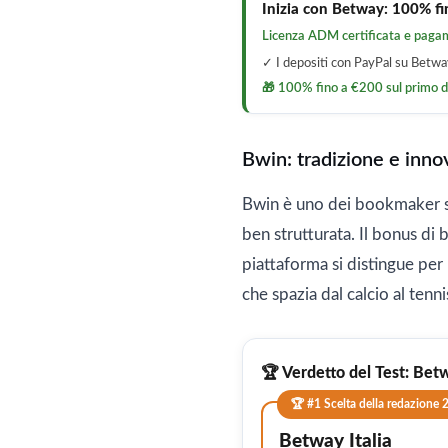
Inizia con Betway: 100% fi
Licenza ADM certificata e pagamen
✓ I depositi con PayPal su Betway
🎁 100% fino a €200 sul primo d
Bwin: tradizione e inno
Bwin è uno dei bookmaker st
ben strutturata. Il bonus di 
piattaforma si distingue per
che spazia dal calcio al tenni
🏆 Verdetto del Test: Bet
🏆 #1 Scelta della redazione
Betway Italia